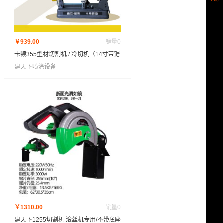
￥939.00
销量
0
卡顿355型材切割机 / 冷切机（14寸带锯
片）
建天下喷涂设备
￥1310.00
销量
0
建天下1255切割机 滚丝机专用/不带底座