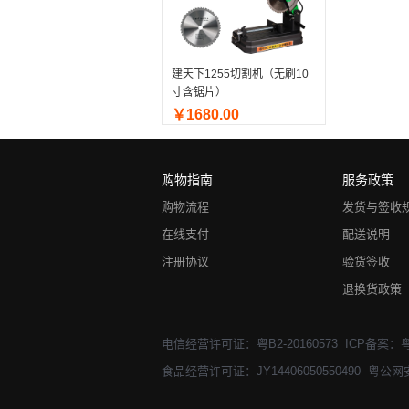
建天下1255切割机（无刷10
寸含锯片）
￥1680.00
购物指南
服务政策
购物流程
发货与签收
在线支付
配送说明
注册协议
验货签收
退换货政策
电信经营许可证：粤B2-20160573
ICP备案：粤
食品经营许可证：JY14406050550490
粤公网安备