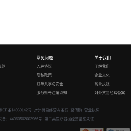
常见问题
关于我们
规范
入驻协议
了解我们
隐私政策
企业文化
订单共享与安全
营业执照
服务账号注销须知
对外贸易经营备案
ICP备14060142号
对外贸易经营者备案
聚值购
营业执照
：44060502002966号
第二类医疗器械经营备案凭证