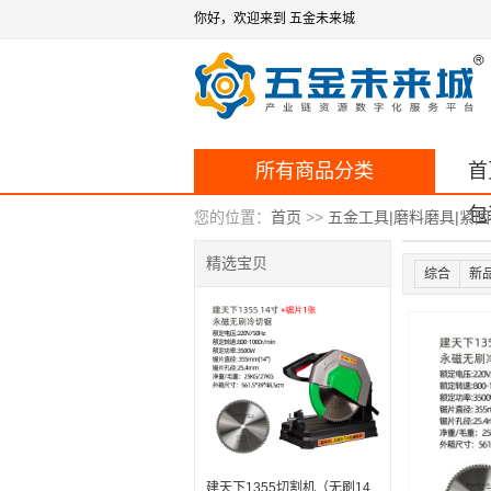
你好，欢迎来到 五金未来城
所有商品分类
首
包
您的位置：
首页
>>
五金工具|磨料磨具|紧
精选宝贝
综合
新
建天下1355切割机（无刷14