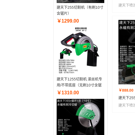
建天下喷
建天下255切割机（有刷10寸
含锯片）
￥1299.00
建天下1255切割机 滚丝机专
用/不带底座（无刷10寸含锯
￥888.00
片）
￥1310.00
建天下2
10寸含锯
建天下喷