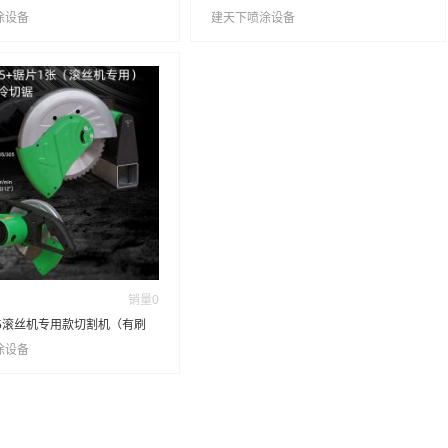
涂设备
建天下喷涂设备
销量
0
55滚丝机专用款切割机（有刷
片）
涂设备