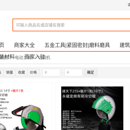
页
商家大全
五金工具|紧固密封|磨料磨具
建筑
装材料
商家入驻
固密封
>>
电动工具
>>
切割机
-
品
销量
收藏
价格
确定