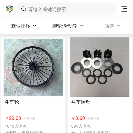
默认排序
脚轮/滑动轮
筛选
斗车轮
斗车螺母
29.00
0.60
￥
0.00
￥
0.00
￥
￥
1046人浏览
891人浏览
炜业防护用品旗舰店》
炜业防护用品旗舰店》