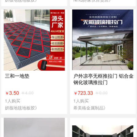
三和一地垫
户外凉亭无框推拉门 铝合金
钢化玻璃推拉门
3.50
723.33
￥
4.00
￥
0.00
￥
￥
1人购买
1人购买
妍薇地毯地板胶》
希美格金属制品》