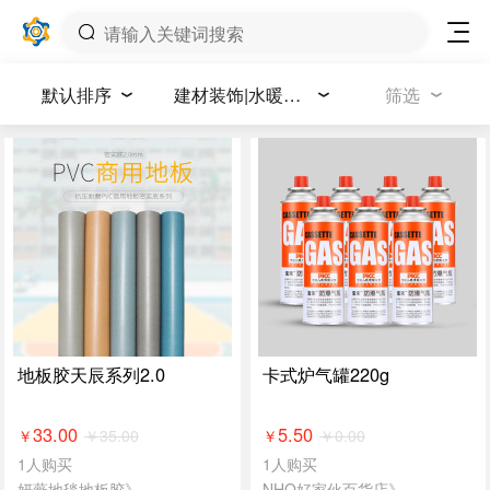
默认排序
建材装饰|水暖卫浴|家居家具
筛选
地板胶天辰系列2.0
卡式炉气罐220g
33.00
5.50
￥
35.00
￥
0.00
￥
￥
1人购买
1人购买
妍薇地毯地板胶》
NHQ好家伙百货店》