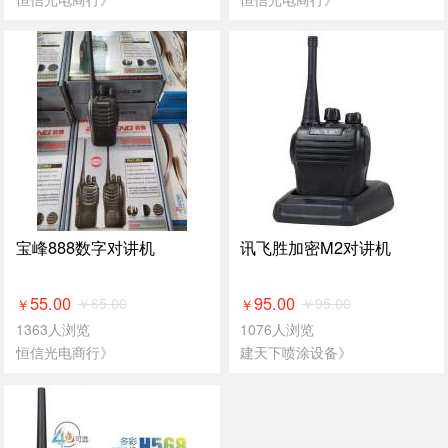
宝峰888数字对讲机
讯飞胜加密M2对讲机
55.00
95.00
￥
65.00
￥
95.00
￥
￥
1363人浏览
1076人浏览
恒信光电商行》
建天下喷涂设备》