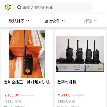
默认排序
监控设备
筛选
鲁加全能王一键对频对讲机
数字对讲机
130.00
60.00
￥
145.00
￥
70.00
￥
￥
1398人浏览
1393人浏览
恒信光电商行》
恒信光电商行》