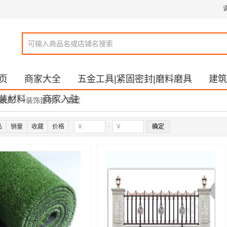
页
商家大全
五金工具|紧固密封|磨料磨具
建筑
装材料
商家入驻
居家具
>>
装饰建材
>>
围栏
-
品
销量
收藏
价格
确定