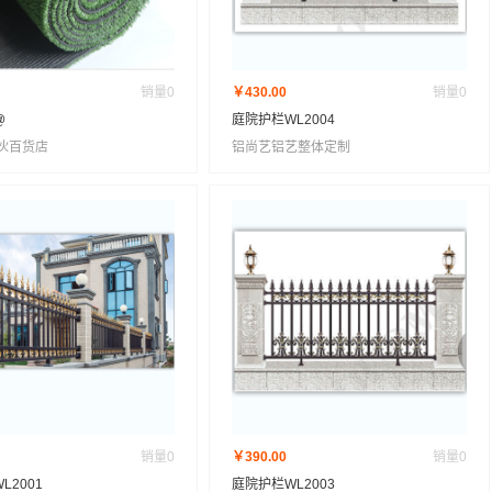
销量
0
￥430.00
销量
0
@
庭院护栏WL2004
伙百货店
铝尚艺铝艺整体定制
销量
0
￥390.00
销量
0
L2001
庭院护栏WL2003