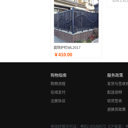
铝尚艺铝
庭院护栏WL2017
￥410.00
购物指南
服务政策
购物流程
发货与签收
在线支付
配送说明
注册协议
验货签收
退换货政策
电信经营许可证：粤B2-20160573
ICP备案：粤