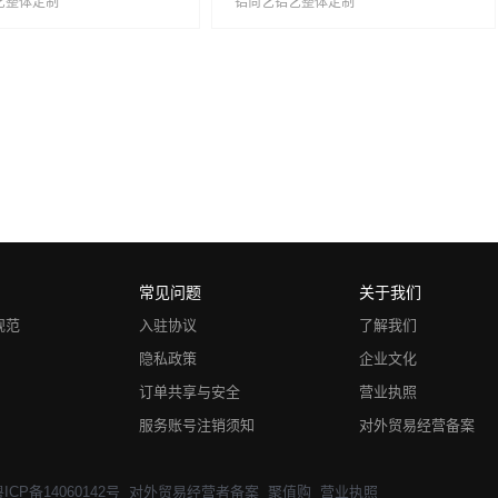
艺整体定制
铝尚艺铝艺整体定制
常见问题
关于我们
规范
入驻协议
了解我们
隐私政策
企业文化
订单共享与安全
营业执照
服务账号注销须知
对外贸易经营备案
ICP备14060142号
对外贸易经营者备案
聚值购
营业执照