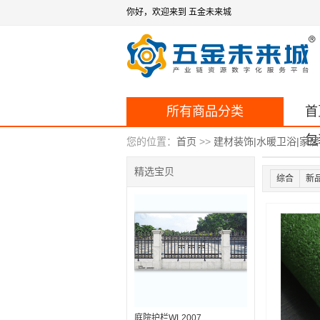
你好，欢迎来到 五金未来城
所有商品分类
首
包
您的位置：
首页
>>
建材装饰|水暖卫浴|家
精选宝贝
综合
新
庭院护栏WL2007