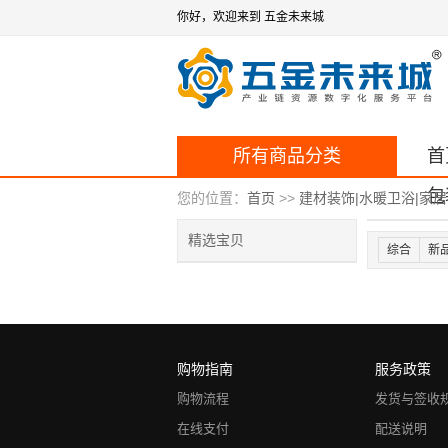
你好，欢迎来到 五金未来城
所有商品分类
首
包
您的位置：
首页
>>
建材装饰|水暖卫浴|家
精选宝贝
综合
新
购物指南
服务政策
购物流程
发货与签收
在线支付
配送说明