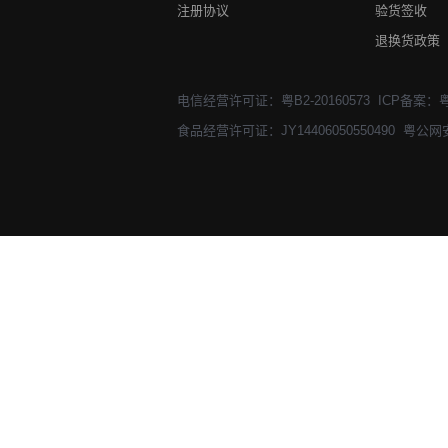
注册协议
验货签收
退换货政策
电信经营许可证：粤B2-20160573
ICP备案：粤
食品经营许可证：JY14406050550490
粤公网安备