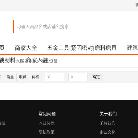
页
商家大全
五金工具|紧固密封|磨料磨具
建筑
装材料
商家入驻
居家具
>>
水暖器材
>>
清洗设备
-
品
销量
收藏
价格
确定
常见问题
关于我们
规范
入驻协议
了解我们
隐私政策
企业文化