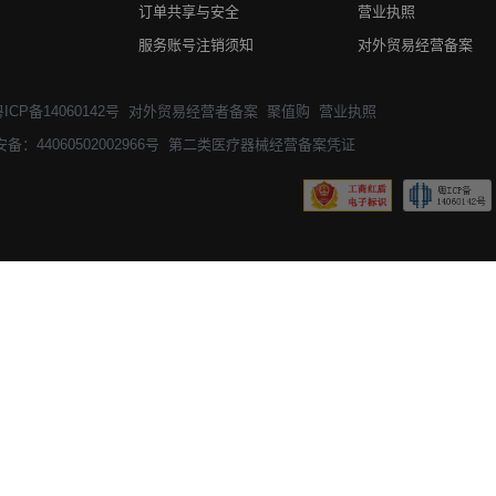
订单共享与安全
营业执照
服务账号注销须知
对外贸易经营备案
ICP备14060142号
对外贸易经营者备案
聚值购
营业执照
：44060502002966号
第二类医疗器械经营备案凭证